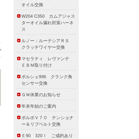
オイル交換
W204 C350 カムアジャス
ターオイル漏れ対策ハーネ
ス
ルノー：ルーテシアＲＳ
クラッチワイヤー交換
>
マセラティ レヴァンテ
ＥＢＭ取り付け
ポルシェ996 クランク角
センサー交換
ＧＷ休業のお知らせ
年末年始のご案内
ボルボＶ７０ テンショナ
ー＆リブベルト交換
Ｅ90 320Ｉ ご成約あり