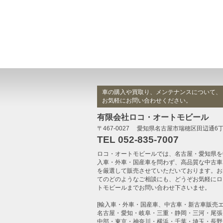
車の購入や買取り、メンテナンスについて、
お気軽にお問い合わせください。
有限会社ロコ・オートモビール
〒467-0027 愛知県名古屋市瑞穂区田辺通6
TEL 052-835-7007
ロコ・オートモビール
では、名古屋・愛知県を
入車・外車・国産車
を問わず、高品質な
中古車
を厳選して販売させていただいております。お
てのどのようなご相談にも、どうぞお気軽に
ロ
トモビール
までお問い合わせ下さいませ。
[輸入車・外車・国産車、中古車・新古車販売エ
名古屋・愛知・岐阜・三重・静岡・三河・尾張
中部・東京・神奈川・横浜・千葉・埼玉・長野