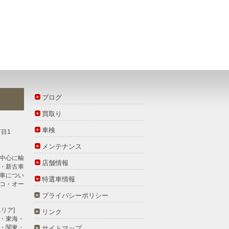
ブログ
買取り
車検
丁目1
メンテナンス
中心に
輸
店舗情報
・新古車
車につい
特選車情報
コ・オー
プライバシーポリシー
リア]
リンク
・東海・
・関東・
サイトマップ