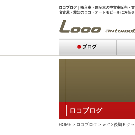
ロコブログ｜
輸入車・国産車
の
中古車販売
・
買
名古屋・愛知のロコ・オートモビール
にお任せ
ロコブログ
HOME
>
ロコブログ
>
ｗ212後期Ｅク