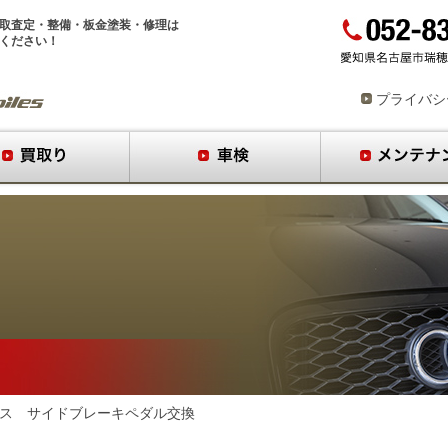
取査定
・
整備
・
板金塗装
・
修理
は
ください！
プライバシ
ラス サイドブレーキペダル交換