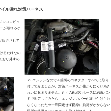
ーオイル漏れ対策ハーネス
ジンコンピュ
ーが壊れるケ
が販売されて
けるだけなの
ており外すの
Ｖ6エンジンなので４箇所のコネクターすべてに取り
付けてみましたが、対策ハーネスが曲がりにくい為き
れいに収まりません。近くの配線やホースに結束バン
ドで固定してみたら、エンジンカバーが取り付けられ
なくなったため一旦固定せず配線に負荷がかからない