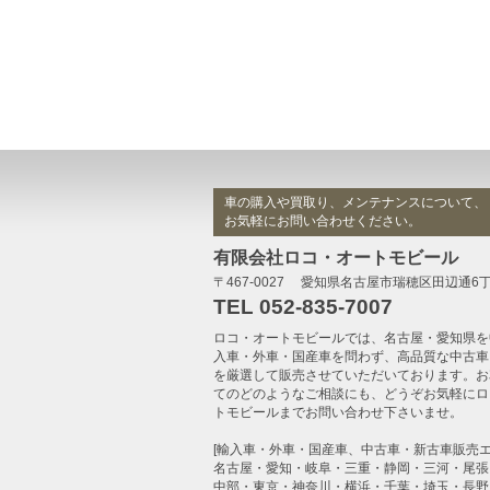
車の購入や買取り、メンテナンスについて、
お気軽にお問い合わせください。
有限会社ロコ・オートモビール
〒467-0027 愛知県名古屋市瑞穂区田辺通6
TEL 052-835-7007
ロコ・オートモビール
では、名古屋・愛知県を
入車・外車・国産車
を問わず、高品質な
中古車
を厳選して販売させていただいております。お
てのどのようなご相談にも、どうぞお気軽に
ロ
トモビール
までお問い合わせ下さいませ。
[輸入車・外車・国産車、中古車・新古車販売エ
名古屋・愛知・岐阜・三重・静岡・三河・尾張
中部・東京・神奈川・横浜・千葉・埼玉・長野