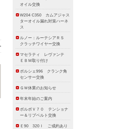
オイル交換
W204 C350 カムアジャス
ターオイル漏れ対策ハーネ
ス
ルノー：ルーテシアＲＳ
クラッチワイヤー交換
>
マセラティ レヴァンテ
ＥＢＭ取り付け
ポルシェ996 クランク角
センサー交換
ＧＷ休業のお知らせ
年末年始のご案内
ボルボＶ７０ テンショナ
ー＆リブベルト交換
Ｅ90 320Ｉ ご成約あり