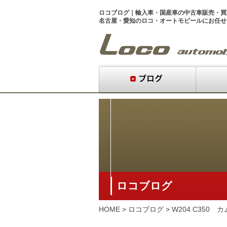
ロコブログ｜
輸入車・国産車
の
中古車販売
・
買
名古屋・愛知のロコ・オートモビール
にお任せ
ロコブログ
HOME
>
ロコブログ
>
W204 C35