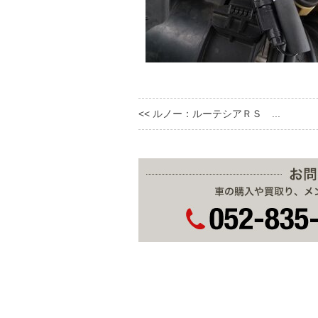
<< ルノー：ルーテシアＲＳ ...