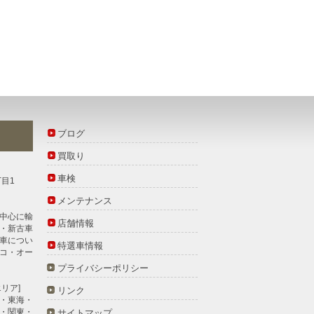
ブログ
買取り
車検
丁目1
メンテナンス
中心に
輸
店舗情報
・新古車
車につい
特選車情報
コ・オー
プライバシーポリシー
リア]
リンク
・東海・
・関東・
サイトマップ