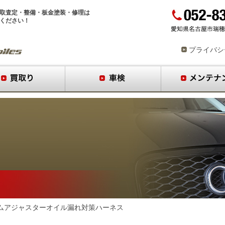
取査定
・
整備
・
板金塗装
・
修理
は
ください！
プライバシ
0 カムアジャスターオイル漏れ対策ハーネス