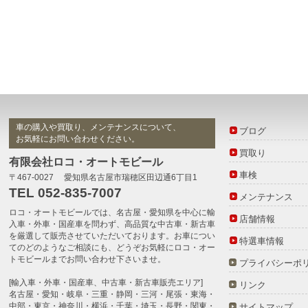
車の購入や買取り、メンテナンスについて、
ブログ
お気軽にお問い合わせください。
買取り
有限会社ロコ・オートモビール
車検
〒467-0027 愛知県名古屋市瑞穂区田辺通6丁目1
TEL 052-835-7007
メンテナンス
ロコ・オートモビール
では、名古屋・愛知県を中心に
輸
店舗情報
入車・外車・国産車
を問わず、高品質な
中古車・新古車
を厳選して販売させていただいております。お車につい
特選車情報
てのどのようなご相談にも、どうぞお気軽に
ロコ・オー
トモビール
までお問い合わせ下さいませ。
プライバシーポ
[輸入車・外車・国産車、中古車・新古車販売エリア]
リンク
名古屋・愛知・岐阜・三重・静岡・三河・尾張・東海・
中部・東京・神奈川・横浜・千葉・埼玉・長野・関東・
サイトマップ