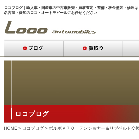
ロコブログ｜
輸入車・国産車
の
中古車販売
・
買取査定
・
整備
・
板金塗装
・
修理
は
名古屋・愛知のロコ・オートモビール
にお任せください！
ロコブログ
HOME
>
ロコブログ
>
ボルボＶ７０ テンショナー＆リブベルト交