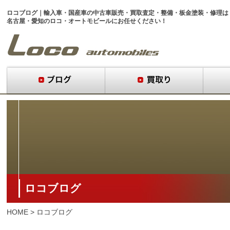
ロコブログ｜
輸入車・国産車
の
中古車販売
・
買取査定
・
整備
・
板金塗装
・
修理
は
名古屋・愛知のロコ・オートモビール
にお任せください！
ロコブログ
HOME
>
ロコブログ